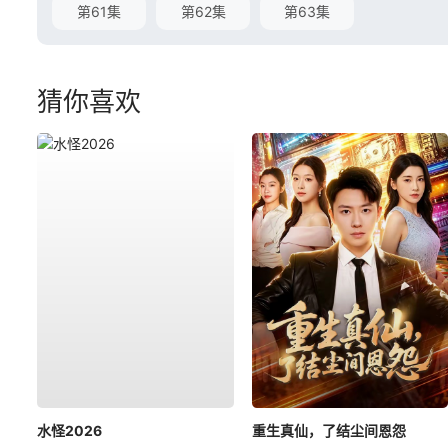
第61集
第62集
第63集
猜你喜欢
水怪2026
重生真仙，了结尘间恩怨