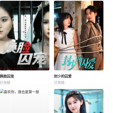
换脸囚宠
封少的囚爱
已完结
已完结