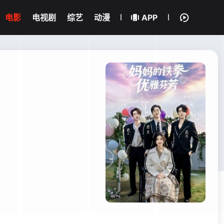
电影
电视剧
综艺
动漫
APP