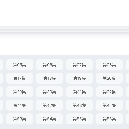
第05集
第06集
第07集
第08集
第17集
第18集
第19集
第20集
第29集
第30集
第31集
第32集
第41集
第42集
第43集
第44集
第53集
第54集
第55集
第56集