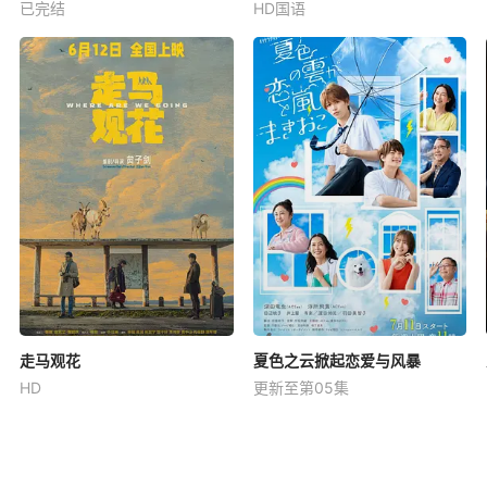
已完结
HD国语
走马观花
夏色之云掀起恋爱与风暴
HD
更新至第05集