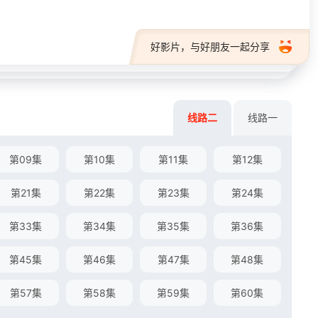
好影片，与好朋友一起分享
线路二
线路一
第09集
第10集
第11集
第12集
第21集
第22集
第23集
第24集
第33集
第34集
第35集
第36集
第45集
第46集
第47集
第48集
第57集
第58集
第59集
第60集