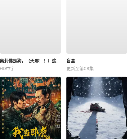
奥莉佛是狗，（天哪！！）这家伙电影版
盲盒
HD中字
更新至第08集