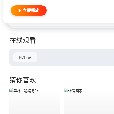
立即播放
在线观看
HD国语
猜你喜欢