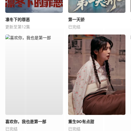
凛冬下的罪恶
第一天骄
更新至第12集
已完结
喜欢你，我也是第一部
重生90有点甜
已完结
已完结