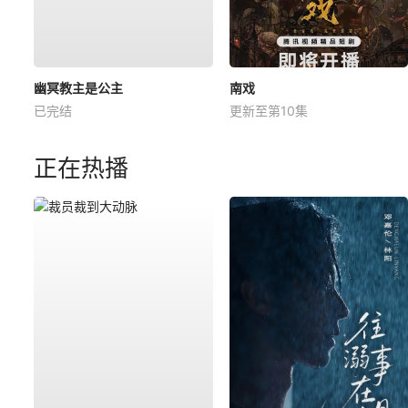
幽冥教主是公主
南戏
已完结
更新至第10集
正在热播