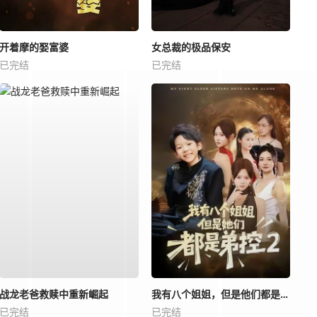
开着摩的娶富婆
女总裁的极品保安
已完结
已完结
战龙老爸救赎中重新崛起
我有八个姐姐，但是他们都是弟控2
已完结
已完结