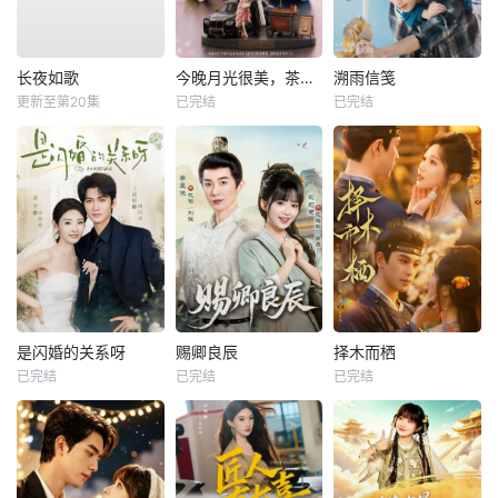
长夜如歌
今晚月光很美，茶香四溢
溯雨信笺
更新至第20集
已完结
已完结
是闪婚的关系呀
赐卿良辰
择木而栖
已完结
已完结
已完结