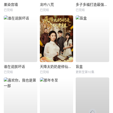
墨染宫墙
龙吟八荒
多子多福打造最强修仙家族
已完结
已完结
已完结
谁在说朕坏话
天降太奶奶是修仙老祖
盲盒
已完结
已完结
更新至第10集