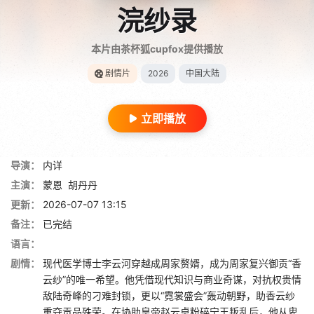
浣纱录
本片由茶杯狐cupfox提供播放
剧情片
2026
中国大陆
立即播放
导演：
内详
主演：
蒙恩
胡丹丹
更新：
2026-07-07 13:15
备注：
已完结
语言：
剧情：
现代医学博士李云河穿越成周家赘婿，成为周家复兴御贡“香
云纱”的唯一希望。他凭借现代知识与商业奇谋，对抗权贵情
敌陆奇峰的刁难封锁，更以“霓裳盛会”轰动朝野，助香云纱
重夺贡品殊荣。在协助皇帝赵云卓粉碎宁王叛乱后，他从卑