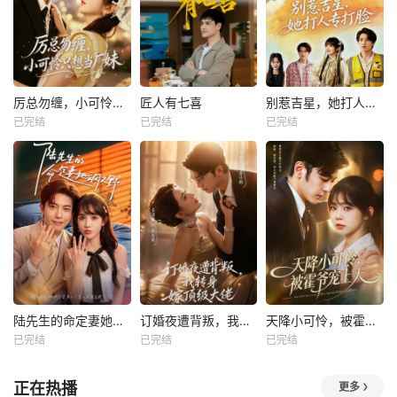
厉总勿缠，小可怜只想当厂妹
匠人有七喜
别惹吉星，她打人专打脸
已完结
已完结
已完结
陆先生的命定妻她飒又野
订婚夜遭背叛，我转身嫁顶级大佬
天降小可怜，被霍爷宠上天
已完结
已完结
已完结
正在热播
更多