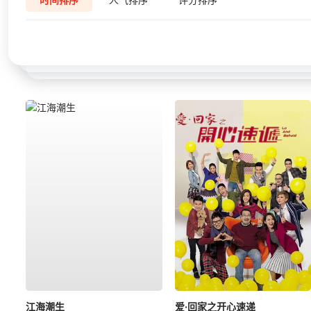
江海潮生
爱·回家之开心速递