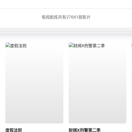
电视剧库共有
27661
部影片
度假法则
财阀X刑警第二季