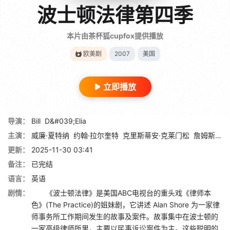
波士顿法律第四季
本片由茶杯狐cupfox提供播放
欧美剧
2007
美国
立即播放
导演：
Bill
D&#039;Elia
主演：
威廉·夏特纳
约翰·拉尔奎特
克里斯蒂安·克莱门松
詹姆斯·斯派德
更新：
2025-11-30 03:41
备注：
已完结
语言：
英语
剧情：
《波士顿法律》是美国ABC电视台的重头戏《律师本
色》(The Practice)的姐妹剧，它讲述 Alan Shore 为一家律
师事务所工作期间发生的故事及案件。故事集中在波士顿的
一家高级律师所里，主要以民事诉讼案件为主。这些聪明的