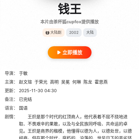
钱王
本片由茶杯狐cupfox提供播放
大陆剧
2002
大陆
立即播放
导演：
于敏
主演：
赵文瑄
于荣光
高明
吴冕
何琳
陈龙
霍思燕
更新：
2025-11-30 04:30
备注：
已完结
语言：
国语
剧情：
王炽是那个时代的红顶商人，他代表着不屈不挠地进
取、不畏艰辛的果敢，以及与全民族同呼吸、共命运的卓
见。王炽是商界的楷模，他懂得以德为人，以德处世，以德
经商。但在那个时代，腐朽的、没落的、世风日下的恶劣环