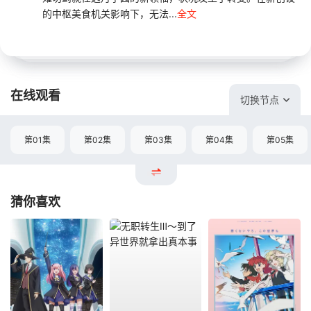
的中枢美食机关影响下，无法...
全文
在线观看
切换节点
第01集
第02集
第03集
第04集
第05集
猜你喜欢