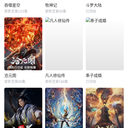
吞噬星空
牧神记
斗罗大陆
更新至第235集
更新至第95集
已完结
沧元图
凡人修仙传
奉子成婚
更新至第89集
更新至第186集
已完结