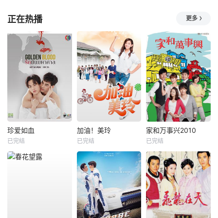
正在热播
更多
珍爱如血
加油！美玲
家和万事兴2010
已完结
已完结
已完结