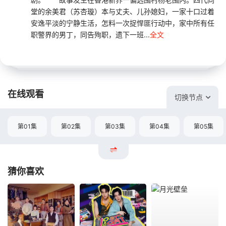
堂的余美君（苏杏璇）本与丈夫、儿孙媳妇，一家十口过着
安逸平淡的宁静生活，怎料一次捉悍匪行动中，家中所有任
职警界的男丁，同告殉职，遗下一班...
全文
在线观看
切换节点
第01集
第02集
第03集
第04集
第05集
猜你喜欢