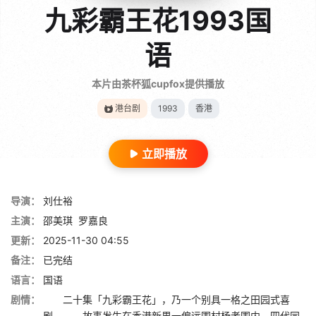
九彩霸王花1993国
语
本片由茶杯狐cupfox提供播放
港台剧
1993
香港
立即播放
导演：
刘仕裕
主演：
邵美琪
罗嘉良
更新：
2025-11-30 04:55
备注：
已完结
语言：
国语
剧情：
二十集「九彩霸王花」，乃一个别具一格之田园式喜
剧。 故事发生在香港新界一偏远围村杨老围内。四代同