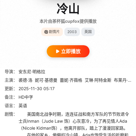
冷山
本片由茶杯狐cupfox提供播放
剧情片
2003
英国
立即播放
导演：
安东尼·明格拉
主演：
裘德·洛
妮可·基德曼
蕾妮·齐薇格
艾琳·阿特金斯
布莱丹·格里森
更新：
2025-11-30 05:17
备注：
HD中字
语言：
英语
剧情：
美国南北战争时期，连连征战和南方军队的节节败退令
士兵Inman（Jude Law 饰）心灰意冷，为了再见情人Ada
（Nicole Kidman饰），他离开部队，踏上了漫漫回家路。
在他的家乡，偏僻的冷山镇，Ada也饱受生活的折磨和