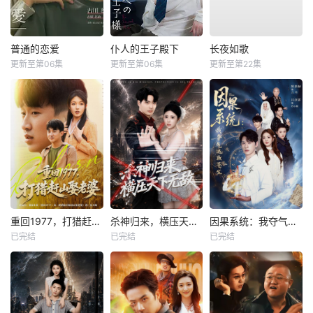
普通的恋爱
仆人的王子殿下
长夜如歌
更新至第06集
更新至第06集
更新至第22集
重回1977，打猎赶山娶老婆
杀神归来，横压天下无敌
因果系统：我夺气运救苍生
已完结
已完结
已完结