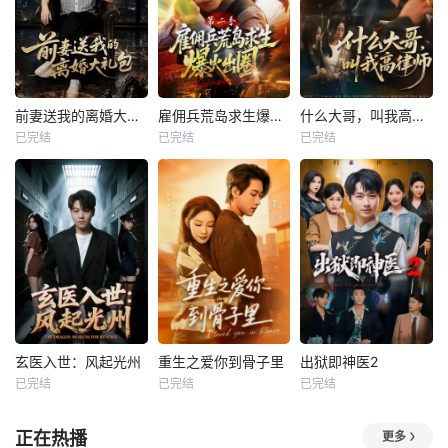
前妻送我的离婚大礼包
雇佣兵荒岛求生爆火出圈第二季
什么大哥，叫我高律师
已完结
已完结
已完结
玄医入世：风起光州
重生之爱你到骨子里
出狱即神医2
已完结
已完结
已完结
正在热播
更多