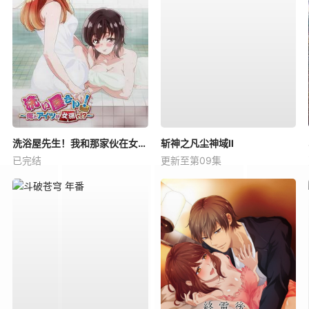
洗浴屋先生！我和那家伙在女浴池！？
斩神之凡尘神域Ⅱ
已完结
更新至第09集