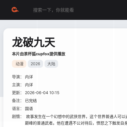
龙破九天
本片由茶杯狐cupfox提供播放
动漫
2026
大陆
导演：
内详
主演：
内详
更新：
2026-06-04 10:15
备注：
已完结
语言：
国语
剧情：
故事发生在一个幻想中的武侠世界，这个世界普通人可以
巅峰的普通武者。他在遭遇不公对待后，愤怒之下触发自身精