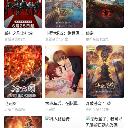
斩神之凡尘神域Ⅱ
斗罗大陆2：绝世唐门
仙逆
更新至第09集
更新至第164集
更新至第152集
沧元图
末班车后，在胶囊旅馆向上司传递微热的夜晚
斗破苍穹 年番
更新至第88集
已完结
更新至第207集