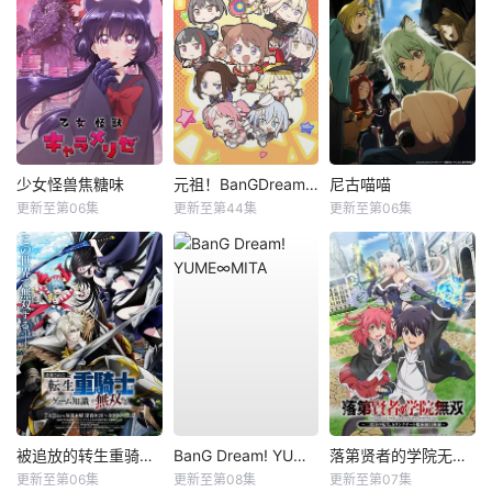
少女怪兽焦糖味
元祖！BanGDream酱
尼古喵喵
更新至第06集
更新至第44集
更新至第06集
被追放的转生重骑士用游戏知识开无双
BanG Dream! YUME∞MITA
落第贤者的学院无双第二回转生，S等级作弊魔术师冒险记
更新至第06集
更新至第08集
更新至第07集