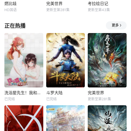
燃比娃
完美世界
考拉绘日记
HD国语
更新至第281集
更新至第43集
正在热播
更多
洗浴屋先生！我和那家伙在女浴池！？
斗罗大陆
完美世界
已完结
已完结
更新至第281集