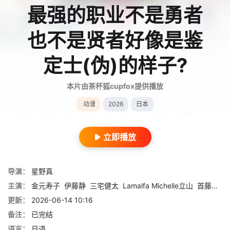
最强的职业不是勇者
也不是贤者好像是鉴
定士(伪)的样子?
本片由茶杯狐cupfox提供播放
动漫
2026
日本
立即播放
导演：
星野真
主演：
金元寿子
伊藤静
三宅健太
Lamalfa Michelle立山
首藤志奈
更新：
2026-06-14 10:16
备注：
已完结
语言：
日语