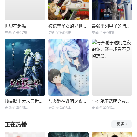
世界在起舞
被遗弃圣女的异世界美食之旅用隐藏技能召唤了露营车
最强出涸皇子的暗跃帝位争夺
更新至第07集
更新至第06集
更新至第06集
骸骨骑士大人异世界冒险中Ⅱ
与奔跑在透明之夜的你，谈一场看不见的恋爱
与奔驰于透明之夜的你，谈一场看不见的恋爱。
更新至第06集
更新至第06集
更新至第06集
正在热播
更多