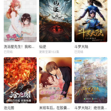
洗浴屋先生！我和那家伙在女浴池！？
仙逆
斗罗大陆
已完结
更新至第153集
已完结
沧元图
末班车后，在胶囊旅馆向上司传递微热的夜晚
斗罗大陆2：绝世唐门