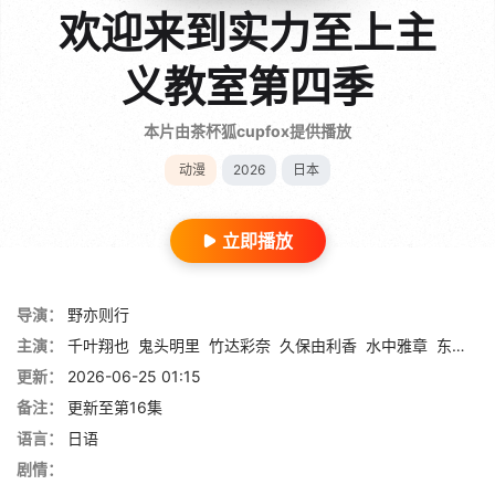
欢迎来到实力至上主
义教室第四季
本片由茶杯狐cupfox提供播放
动漫
2026
日本
立即播放
导演：
野亦则行
主演：
千叶翔也
鬼头明里
竹达彩奈
久保由利香
水中雅章
东山奈央
更新：
2026-06-25 01:15
备注：
更新至第16集
语言：
日语
剧情：