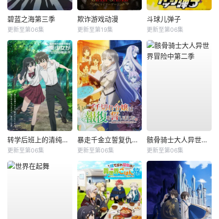
碧蓝之海第三季
欺诈游戏动漫
斗球儿弹子
更新至第06集
更新至第19集
更新至第06集
转学后班上的清纯可爱美少女，竟是小时候玩在一起的哥儿们
暴走千金立誓复仇。～用魔导书之力碾碎祖国～
骸骨骑士大人异世界冒险中第二季
更新至第06集
更新至第06集
更新至第06集