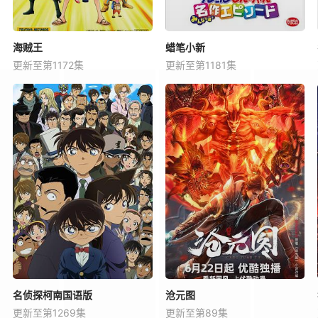
海贼王
蜡笔小新
更新至第1172集
更新至第1181集
名侦探柯南国语版
沧元图
更新至第1269集
更新至第89集