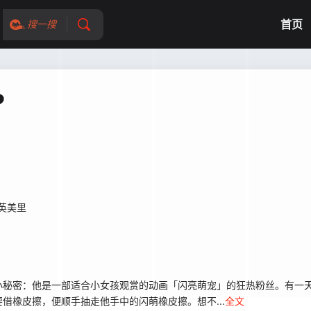
首页
搜一搜
?
英美里
小秘密：他是一部适合小女孩观赏的动画「闪亮萌宠」的狂热粉丝。有一
借橡皮擦，便顺手抽走他手中的闪萌橡皮擦。想不...
全文