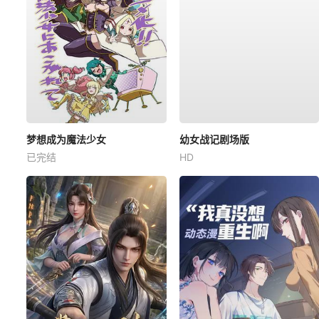
梦想成为魔法少女
幼女战记剧场版
已完结
HD