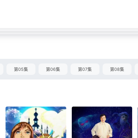
第05集
第06集
第07集
第08集