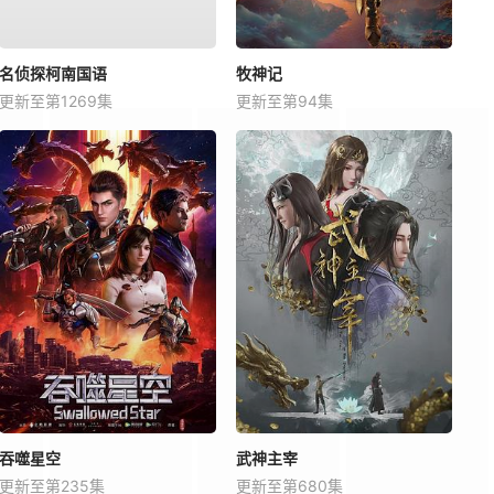
名侦探柯南国语
牧神记
更新至第1269集
更新至第94集
吞噬星空
武神主宰
更新至第235集
更新至第680集