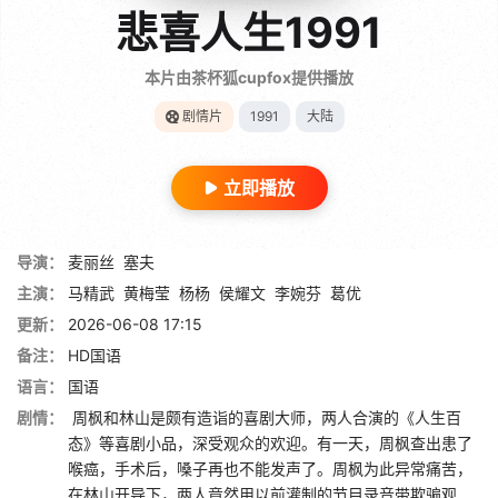
悲喜人生1991
本片由茶杯狐cupfox提供播放
剧情片
1991
大陆
立即播放
导演：
麦丽丝
塞夫
主演：
马精武
黄梅莹
杨杨
侯耀文
李婉芬
葛优
更新：
2026-06-08 17:15
备注：
HD国语
语言：
国语
剧情：
周枫和林山是颇有造诣的喜剧大师，两人合演的《人生百
态》等喜剧小品，深受观众的欢迎。有一天，周枫查出患了
喉癌，手术后，嗓子再也不能发声了。周枫为此异常痛苦，
在林山开导下，两人竟然用以前灌制的节目录音带欺骗观