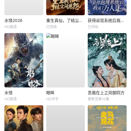
水怪2026
重生真仙，了结尘间恩怨
获得返现系统后我成了万人迷
HD国语
已完结
已完结
水怪
眼眸
吾凰在上之凤御四方
HD国语
HD中字
更新至第10集