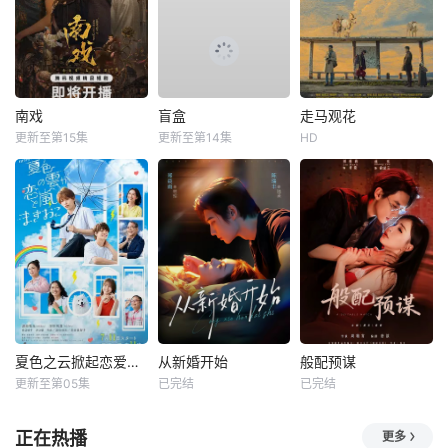
南戏
盲盒
走马观花
更新至第15集
更新至第14集
HD
夏色之云掀起恋爱与风暴
从新婚开始
般配预谋
更新至第05集
已完结
已完结
正在热播
更多