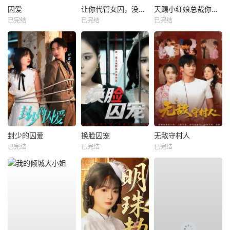
囚爱
让你代管女囚，没让你称帝啊
天赐小红娘总裁你找错夫人了
已完结
已完结
已完结
封少的囚爱
换脸囚宠
无敌守村人
已完结
已完结
已完结