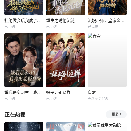
拒绝做妾后我成了太子侧妃
重生之诱他沉沦
流氓帝师，皇家金牌县令
已完结
已完结
已完结
嫌我是实习生，我亮出老板身份
娘子，别这样
盲盒
已完结
已完结
更新至第13集
正在热播
更多