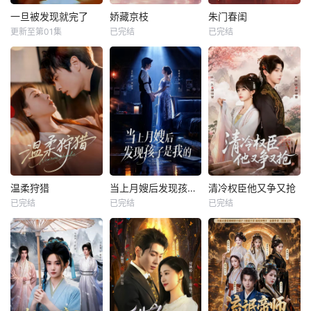
一旦被发现就完了
娇藏京枝
朱门春闺
更新至第01集
已完结
已完结
温柔狩猎
当上月嫂后发现孩子是我的
清冷权臣他又争又抢
已完结
已完结
已完结