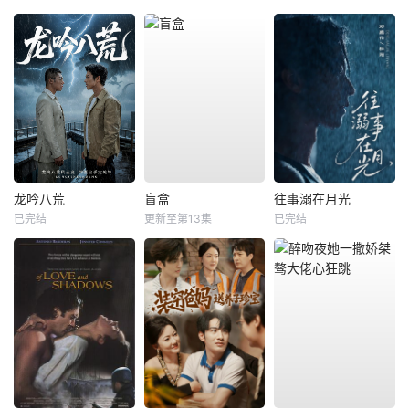
龙吟八荒
盲盒
往事溺在月光
已完结
更新至第13集
已完结