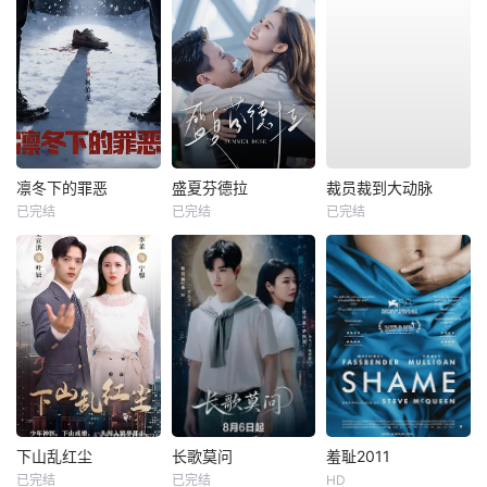
凛冬下的罪恶
盛夏芬德拉
裁员裁到大动脉
已完结
已完结
已完结
下山乱红尘
长歌莫问
羞耻2011
已完结
已完结
HD