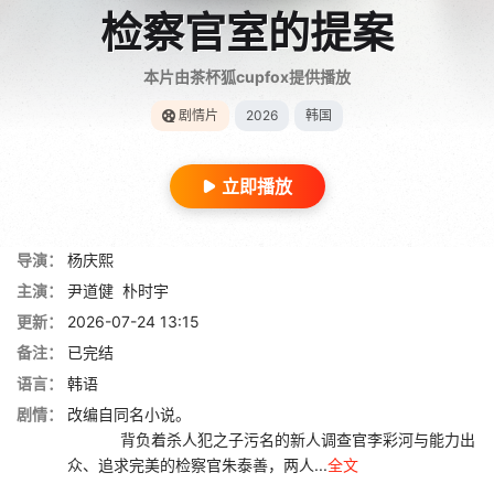
检察官室的提案
本片由茶杯狐cupfox提供播放
剧情片
2026
韩国
立即播放
导演：
杨庆熙
主演：
尹道健
朴时宇
更新：
2026-07-24 13:15
备注：
已完结
语言：
韩语
剧情：
改编自同名小说。
背负着杀人犯之子污名的新人调查官李彩河与能力出
众、追求完美的检察官朱泰善，两人...
全文