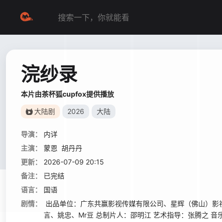
浣纱录
本片由茶杯狐cupfox提供播放
大陆剧
2026
大陆
导演：
内详
主演：
蒙恩
胡丹丹
更新：
2026-07-09 20:15
备注：
已完结
语言：
国语
剧情：
出品单位：广东共赢影视传媒有限公司、星辉（佛山）影视
言、姚忠、Mr豆 总制片人：邵明江 艺术指导：张腾之 音乐