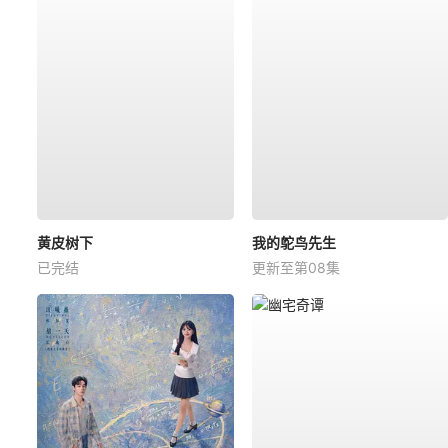
黄皮树下
我的鸵鸟先生
已完结
更新至第08集