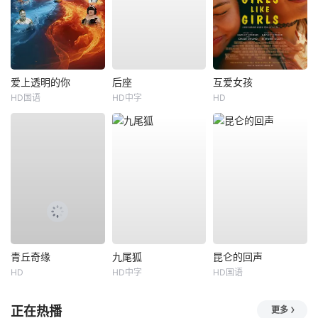
爱上透明的你
后座
互爱女孩
HD国语
HD中字
HD
青丘奇缘
九尾狐
昆仑的回声
HD
HD中字
HD国语
正在热播
更多