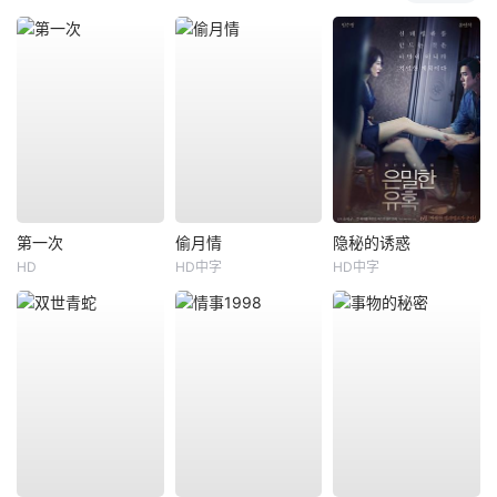
第一次
偷月情
隐秘的诱惑
HD
HD中字
HD中字