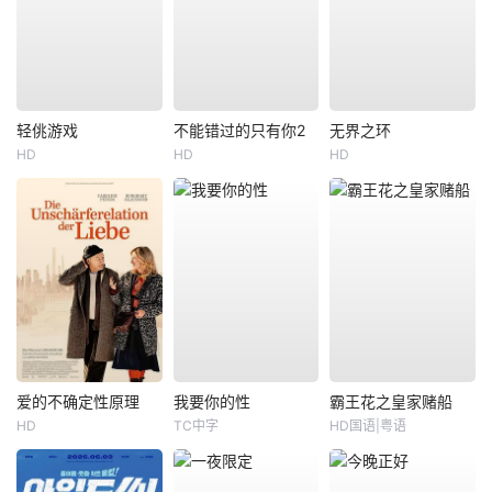
轻佻游戏
不能错过的只有你2
无界之环
HD
HD
HD
爱的不确定性原理
我要你的性
霸王花之皇家赌船
HD
TC中字
HD国语|粤语