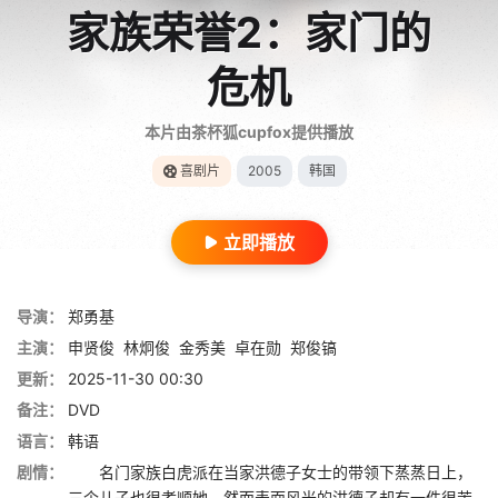
家族荣誉2：家门的
危机
本片由茶杯狐cupfox提供播放
喜剧片
2005
韩国
立即播放
导演：
郑勇基
主演：
申贤俊
林炯俊
金秀美
卓在勋
郑俊镐
更新：
2025-11-30 00:30
备注：
DVD
语言：
韩语
剧情：
名门家族白虎派在当家洪德子女士的带领下蒸蒸日上，
三个儿子也很孝顺她。然而表面风光的洪德子却有一件很苦