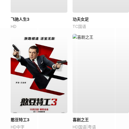
飞驰人生3
功夫女足
HD
TC国语
憨豆特工3
喜剧之王
HD中字
HD国语|粤语