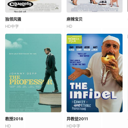
独领风骚
麻辣宝贝
HD中字
HD
教授2018
异教徒2011
HD
HD中字