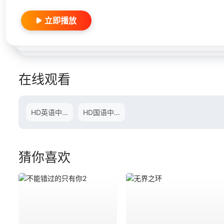
立即播放
在线观看
HD英语中字
HD国语中字
猜你喜欢