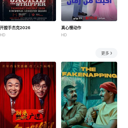
开膛手杰克2026
真心慢动作
HD
HD
更多