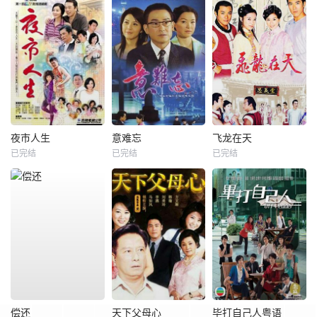
夜市人生
意难忘
飞龙在天
已完结
已完结
已完结
偿还
天下父母心
毕打自己人粤语