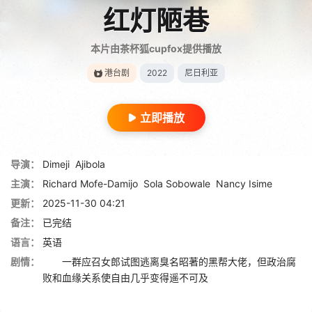
红灯陋巷
本片由茶杯狐cupfox提供播放
港台剧
2022
尼日利亚
立即播放
导演：
Dimeji
Ajibola
主演：
Richard Mofe-Damijo
Sola Sobowale
Nancy Isime
更新：
2025-11-30 04:21
备注：
已完结
语言：
英语
剧情：
一群应召女郎试图逃离臭名昭著的黑帮大佬，但政治腐
败和血缘关系使自由几乎变得遥不可及