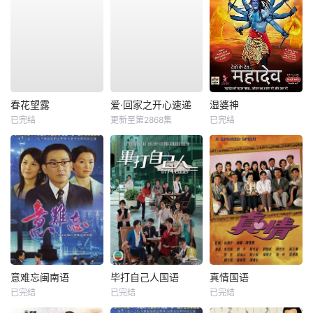
春花望露
爱·回家之开心速递
湿婆神
已完结
更新至第2868集
已完结
意难忘闽南语
毕打自己人国语
真情国语
已完结
已完结
已完结