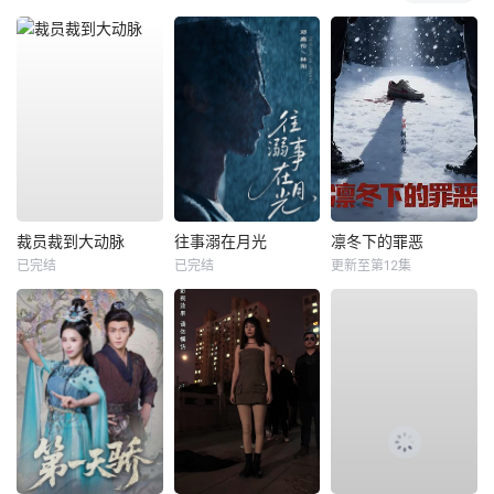
裁员裁到大动脉
往事溺在月光
凛冬下的罪恶
已完结
已完结
更新至第12集