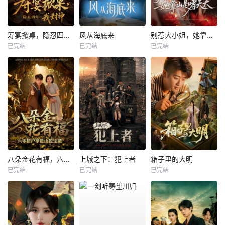
寿宴掀桌，隐忍四年我封神
风从海底来
别惹大小姐，她靠山是哮天犬
已完结
已完结
已完结
八朵金花有福，六零猎户爹进山挖宝藏
上城之下：犯上者
箱子里的大明
已完结
已完结
已完结