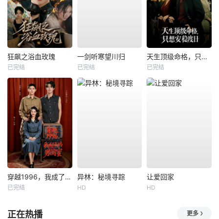
狂飙之浴血玫瑰
一剑听寒望川归
天生顶级命格，只想安稳度日
已完结
已完结
已完结
穿越1996，我成了我妈男闺蜜
异林：秘境寻踪
让爱回家
已完结
HD
HD
正在热播
更多