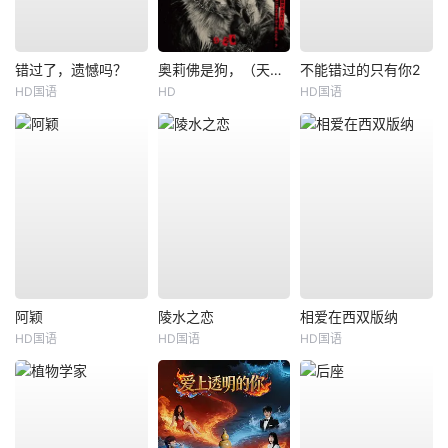
错过了，遗憾吗？
奥莉佛是狗，（天哪！！）这家伙电影版
不能错过的只有你2
HD国语
HD
HD国语
阿颖
陵水之恋
相爱在西双版纳
HD国语
HD国语
HD国语