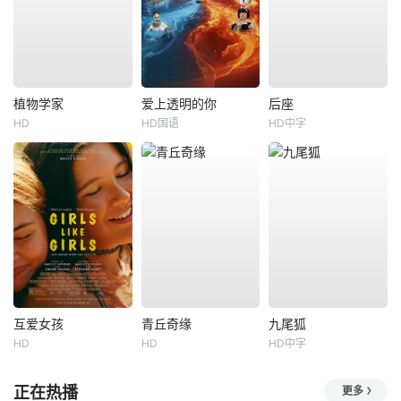
植物学家
爱上透明的你
后座
HD
HD国语
HD中字
互爱女孩
青丘奇缘
九尾狐
HD
HD
HD中字
正在热播
更多