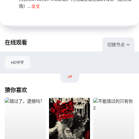
饰）...
全文
在线观看
切换节点
HD中字
猜你喜欢