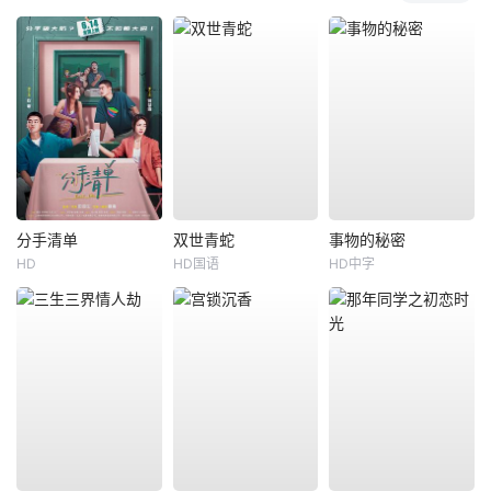
分手清单
双世青蛇
事物的秘密
HD
HD国语
HD中字