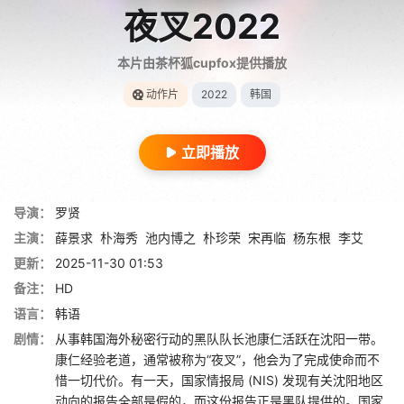
夜叉2022
本片由茶杯狐cupfox提供播放
动作片
2022
韩国
立即播放
导演：
罗贤
主演：
薛景求
朴海秀
池内博之
朴珍荣
宋再临
杨东根
李艾
更新：
2025-11-30 01:53
备注：
HD
语言：
韩语
剧情：
从事韩国海外秘密行动的黑队队长池康仁活跃在沈阳一带。
康仁经验老道，通常被称为“夜叉”，他会为了完成使命而不
惜一切代价。有一天，国家情报局 (NIS) 发现有关沈阳地区
动向的报告全部是假的，而这份报告正是黑队提供的。国家