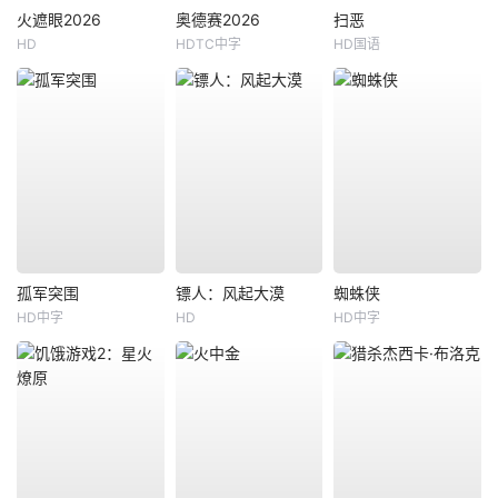
火遮眼2026
奥德赛2026
扫恶
HD
HDTC中字
HD国语
孤军突围
镖人：风起大漠
蜘蛛侠
HD中字
HD
HD中字