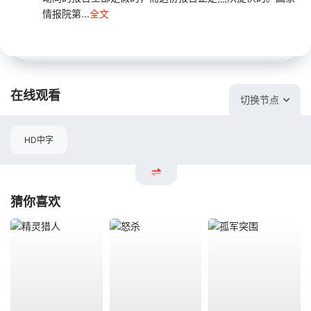
情报院第...
全文
在线观看
切换节点
HD中字
猜你喜欢