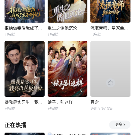
拒绝做妾后我成了太子侧妃
重生之诱他沉沦
流氓帝师，皇家金牌县令
已完结
已完结
已完结
嫌我是实习生，我亮出老板身份
娘子，别这样
盲盒
已完结
已完结
更新至第13集
正在热播
更多