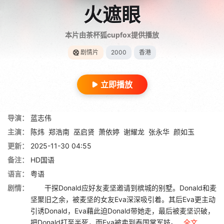
火遮眼
本片由茶杯狐cupfox提供播放
剧情片
2000
香港
立即播放
导演：
蓝志伟
主演：
陈炜
郑浩南
巫启贤
萧依婷
谢耀龙
张永华
颜如玉
更新：
2025-11-30 04:55
备注：
HD国语
语言：
粤语
剧情：
干探Donald应好友麦坚邀请到槟城的别墅。Donald和麦
坚聚旧之余，被麦坚的女友Eva深深吸引着。其后Eva更主动
引诱Donald，Eva藉此迫Donald带她走，最后被麦坚识破，
把Donald打至半死，而Eva被卖到泰国掌军妓。...
全文