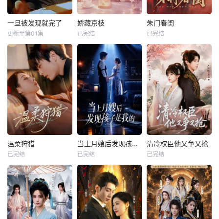
一旦被发现就完了
娇藏京枝
朱门春闺
更新至第01集
已完结
已完结
温柔狩猎
当上月嫂后发现孩子是我的
清冷权臣他又争又抢
已完结
已完结
已完结