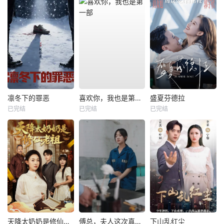
凛冬下的罪恶
喜欢你，我也是第一部
盛夏芬德拉
已完结
已完结
已完结
天降太奶奶是修仙老祖
傅总，夫人这次真的死了
下山乱红尘