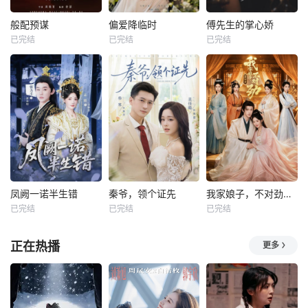
般配预谋
偏爱降临时
傅先生的掌心娇
已完结
已完结
已完结
凤阙一诺半生错
秦爷，领个证先
我家娘子，不对劲第四季
已完结
已完结
已完结
正在热播
更多