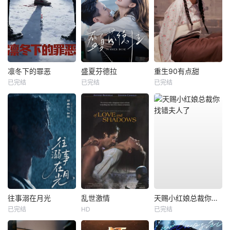
凛冬下的罪恶
盛夏芬德拉
重生90有点甜
已完结
已完结
已完结
往事溺在月光
乱世激情
天赐小红娘总裁你找错夫人了
已完结
HD
已完结