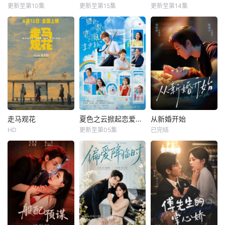
更新至第10集
更新至第15集
更新至第14集
走马观花
夏色之云掀起恋爱与风暴
从新婚开始
HD
更新至第05集
已完结