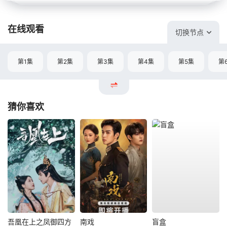
在线观看
切换节点
第1集
第2集
第3集
第4集
第5集
第
猜你喜欢
吾凰在上之凤御四方
南戏
盲盒