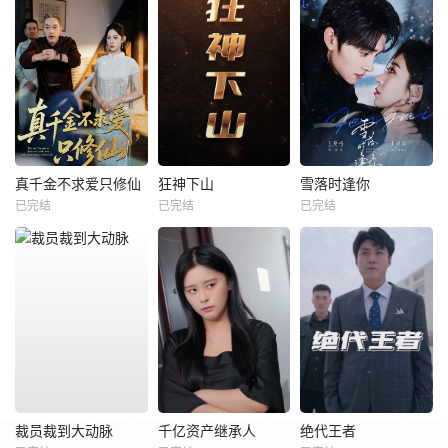
真千金不求爱只修仙
狂神下山
雪落时逢你
已完结
已完结
已完结
裁员裁到大动脉
千亿资产继承人
绝代王者