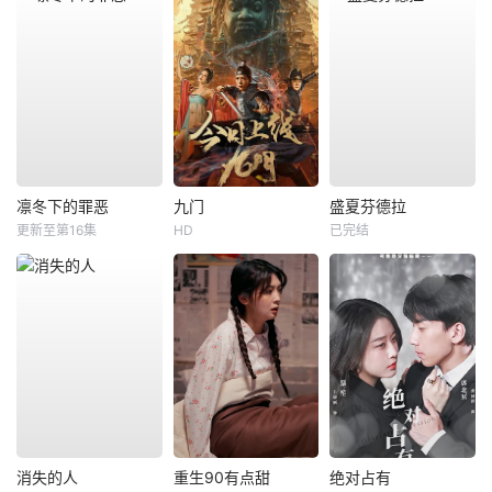
凛冬下的罪恶
九门
盛夏芬德拉
更新至第16集
HD
已完结
消失的人
重生90有点甜
绝对占有