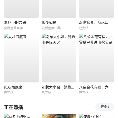
凛冬下的罪恶
长夜如歌
寿宴掀桌，隐忍四年我封神
更新至第16集
更新至第18集
已完结
风从海底来
别惹大小姐，她靠山是哮天犬
八朵金花有福，六零猎户爹进山挖宝藏
已完结
已完结
已完结
正在热播
更多