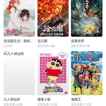
洗浴屋先生！我和那家伙在女浴池！？
沧元图
完美世界
已完结
更新至第89集
更新至第281集
凡人修仙传
蜡笔小新
海贼王
更新至第186集
更新至第1181集
更新至第1172集