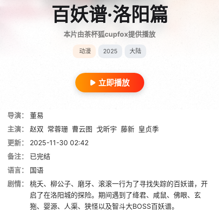
百妖谱·洛阳篇
本片由茶杯狐cupfox提供播放
动漫
2025
大陆
立即播放
导演：
董易
主演：
赵双
常蓉珊
曹云图
戈昕宇
藤新
皇贞季
更新：
2025-11-30 02:42
备注：
已完结
语言：
国语
剧情：
桃夭、柳公子、磨牙、滚滚一行为了寻找失踪的百妖谱，开
启了在洛阳城的探险。期间遇到了绛君、咸鼠、佛眼、玄
狏、婴源、人渠、狭怪以及智斗大BOSS百妖谱。