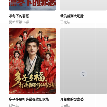
凛冬下的罪恶
裁员裁到大动脉
更新至第16集
已完结
多子多福打造最强修仙家族
开着摩的娶富婆
已完结
已完结