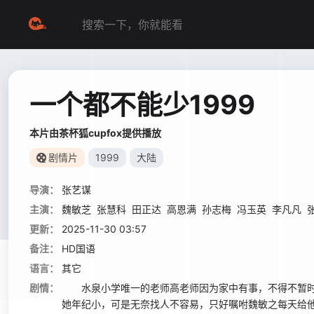
一个都不能少1999
本片由茶杯狐cupfox提供播放
剧情片
1999
大陆
导演：
张艺谋
主演：
魏敏芝
张慧科
田正达
高恩满
孙志梅
冯玉英
李凡凡
更新：
2025-11-30 03:57
备注：
HD国语
语言：
其它
剧情：
水泉小学唯一的老师高老师因为家中有事，不得不暂时
她年纪小，可是无奈找人不容易，只好嘱咐魏敏之每天给他们