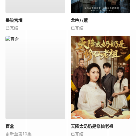
墨染宫墙
龙吟八荒
已完结
已完结
盲盒
天降太奶奶是修仙老祖
更新至第10集
已完结