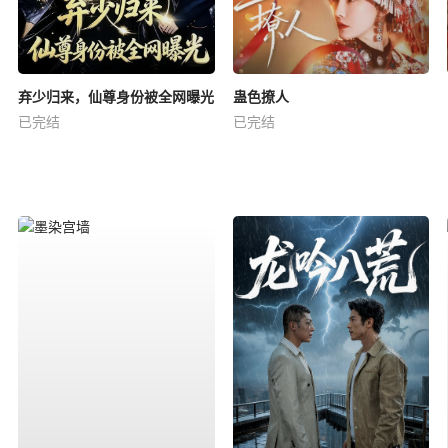
弃少归来，仙尊身份被全网曝光
蛊色撩人
已完结
已完结