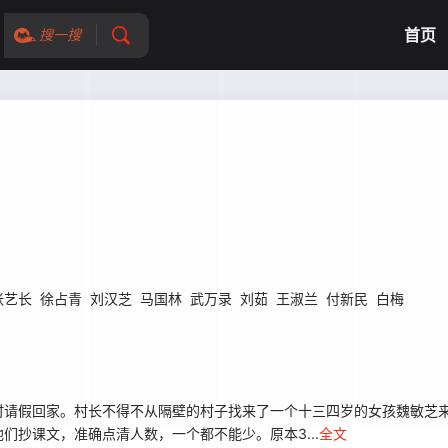
首页
搜一搜
张艺长
徐占青
刘汉芝
马国林
武万录
刘茹
王淑兰
付新民
白梅
请假回家。村长不得不从隔壁的村子找来了一个十三四岁的女孩魏敏芝来
抄课文，准确点清人数，一个都不能少。原本3...
全文