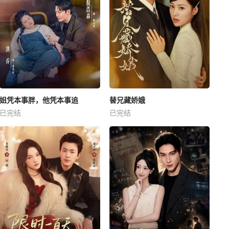
姐凭本事胖，他凭本事追
替兄藏娇娥
已完结
已完结