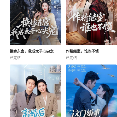
换嫁东宫，我成太子心尖宠
作精继室，谁也不惯
已完结
已完结