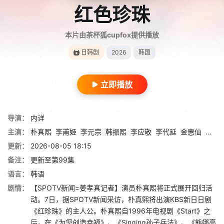
红色珍珠
本片由茶杯狐cupfox提供播放
日韩剧
2026
韩国
立即播放
导演：
内详
主演：
朴真熙
李甫姫
李元宗
韩振熙
李应敬
李代延
金惠仙
金宣
更新：
2026-08-05 18:15
备注：
更新至第99集
语言：
韩语
剧情：
【SPOTV新闻=姜孝真记者】演员朴真熙将正式展开回归活
动。7日，据SPOTV新闻采访，朴真熙将出演KBS新日日剧
《红珍珠》的主人公。朴真熙自1996年电视剧《Start》之
后，在《为您创造幸福》、《Singing孙子兵法》、《熊娜高