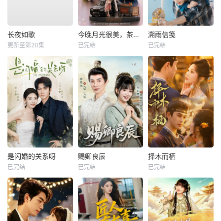
长夜如歌
今晚月光很美，茶香四溢
溯雨信笺
更新至第20集
已完结
已完结
是闪婚的关系呀
赐卿良辰
择木而栖
已完结
已完结
已完结