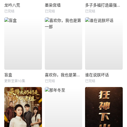
龙吟八荒
墨染宫墙
多子多福打造最强修仙家族
已完结
已完结
已完结
盲盒
喜欢你，我也是第一部
谁在说朕坏话
更新至第10集
已完结
已完结