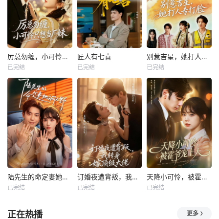
厉总勿缠，小可怜只想当厂妹
匠人有七喜
别惹吉星，她打人专打脸
已完结
已完结
已完结
陆先生的命定妻她飒又野
订婚夜遭背叛，我转身嫁顶级大佬
天降小可怜，被霍爷宠上天
已完结
已完结
已完结
正在热播
更多