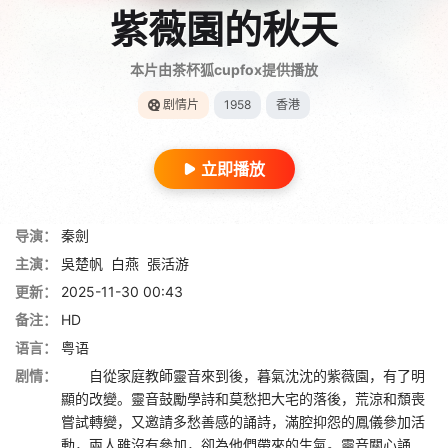
紫薇園的秋天
本片由茶杯狐cupfox提供播放
剧情片
1958
香港
立即播放
导演：
秦劍
主演：
吳楚帆
白燕
張活游
更新：
2025-11-30 00:43
备注：
HD
语言：
粤语
剧情：
自從家庭教師靈音來到後，暮氣沈沈的紫薇園，有了明
顯的改變。靈音鼓勵學詩和莫愁把大宅的落後，荒涼和頹喪
嘗試轉變，又邀請多愁善感的誦詩，滿腔抑怨的鳳儀參加活
動，兩人雖沒有參加，卻為他們帶來的生氣。靈音關心誦